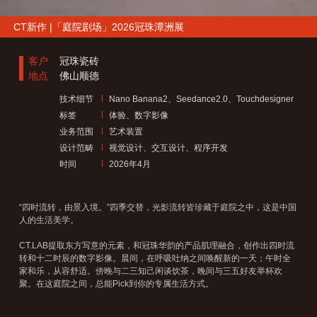
CT新作 |「庭院剧场」2026冠珠潭洲展
客户
冠珠瓷砖
地点
佛山顺德
技术细节
Nano Banana2、Seedance2.0、Touchdesigner
标签
体验、数字影像
业务范围
艺术装置
设计范畴
视觉设计、交互设计、程序开发
时间
2026年4月
“四时流转，由景入境。”四季交替，光影流转皆珍藏于庭院之中，这是中国
人的生活美学。
CT.LAB提取东方写意的元素，和冠珠华韵的产品肌理融合，创作出四时流
转和十二时辰的数字影像。晨间，在呼吸吐纳之间唤醒新的一天；午时全
家和乐，从容舒适。傍晚与二三知己闲谈饮茶，晚间与三五好友举杯欢
聚。在这庭院之间，总能Pick到你的专属生活方式。