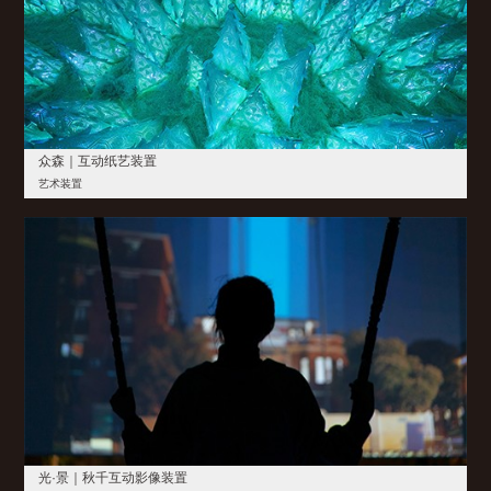
众森｜互动纸艺装置
艺术装置
光·景｜秋千互动影像装置