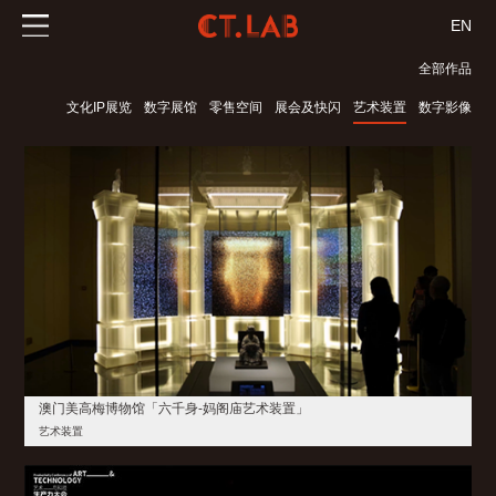
EN
全部作品
文化IP展览
数字展馆
零售空间
展会及快闪
艺术装置
数字影像
澳门美高梅博物馆「六千身-妈阁庙艺术装置」
艺术装置